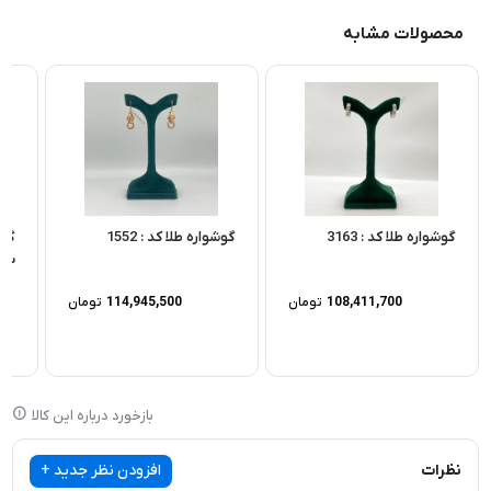
محصولات مشابه
گوشواره طلا کد : 3163
گوشواره طلا کد : 1552
گوش
سن
108,411,700
تومان
114,945,500
تومان
بازخورد درباره این کالا
نظرات
افزودن نظر جدید +