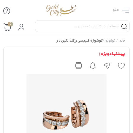
منو
0
/
/
گوشواره کلیپسی رزگلد نگین دار
خانه
گوشواره
پیشنهاد ویژه !