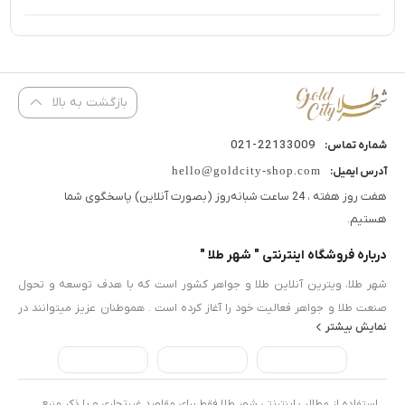
بازگشت به بالا
22133009-021
شماره تماس:
hello@goldcity-shop.com
آدرس ایمیل:
هفت روز هفته ، 24 ساعت شبانه‌روز (بصورت آنلاین) پاسخگوی شما
هستیم.
درباره فروشگاه اینترنتی " شهر طلا "
شهر طلا، ویترین آنلاین طلا و جواهر کشور است که با هدف توسعه و تحول
صنعت طلا و جواهر فعالیت خود را آغاز کرده است . هموطنان عزیز میتوانند در
نمایش بیشتر
هر لحظه از شبانه روز از فروشگاههای معتبر طلا و جواهر ایران دیدن فرمایند و با
بررسی ، مقایسه و انتخاب محصول مورد نظر خود ، لذت یک انتخاب هوشمندانه
را تجربه کنند.تولید کنندگان و فروشندگان طلا و جواهر نیز میتوانند با ثبت نام در
سایت و درخواست ایجاد فروشگاه در کوتاه ترین زمان ممکن ، فروشگاه اینترنتی
استفاده از مطالب اینترنتی شهر طلا فقط برای مقاصد غیرتجاری و با ذکر منبع