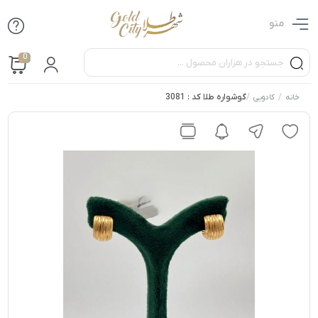
منو
0
/
/
گوشواره طلا کد : 3081
خانه
کادویی