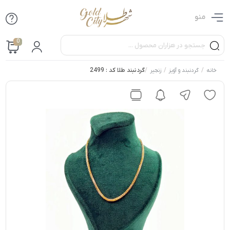
منو
0
/
/
/
گردنبند طلا کد : 2499
خانه
گردنبند و آویز
زنجیر